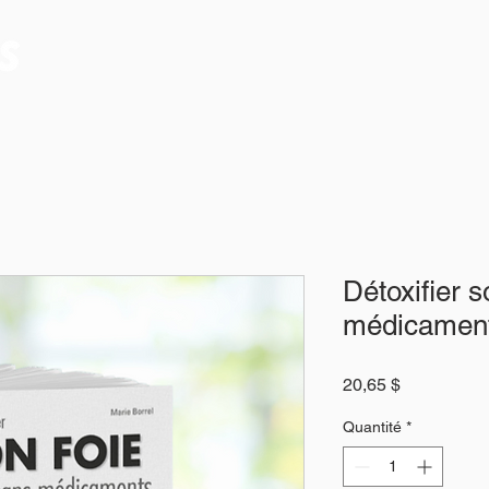
Détoxifier s
médicamen
Prix
20,65 $
Quantité
*