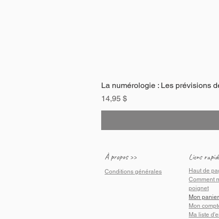
La numérologie : Les prévisions d
Prix
14,95 $
À propos >>
Liens rapid
Haut de pa
Conditions générales
Comment m
poignet
Mon panier
Mon compt
Ma liste d'