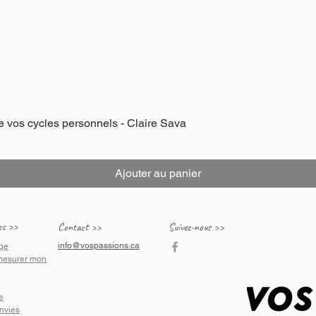
e vos cycles personnels - Claire Sava
Aperçu rapide
Ajouter au panier
es >>
Contact >>
Suivez-nous >>
info@vospassions.ca
ge
esurer mon
e
envies