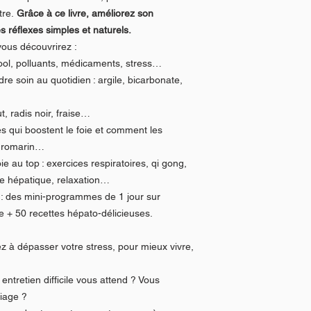
tre.
Grâce à ce livre, améliorez son
 réflexes simples et naturels.
vous découvrirez :
cool, polluants, médicaments, stress…
re soin au quotidien : argile, bicarbonate,
t, radis noir, fraise…
les qui boostent le foie et comment les
e, romarin…
e au top : exercices respiratoires, qi gong,
 hépatique, relaxation…
 : des mini-programmes de 1 jour sur
 + 50 recettes hépato-délicieuses.
ez à dépasser votre stress, pour mieux vivre,
ntretien difficile vous attend ? Vous
iage ?