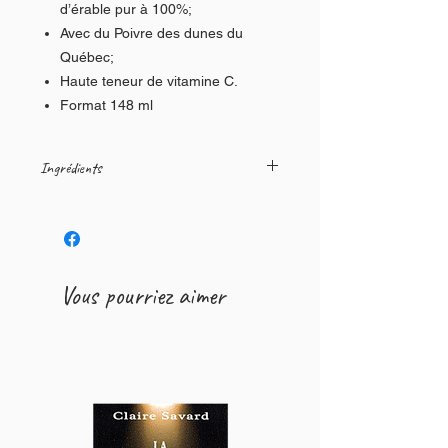
d’érable pur à 100%;
Avec du Poivre des dunes du
Québec;
Haute teneur de vitamine C.
Format 148 ml
Ingrédients
Piments jalapeños, jus de lime,
piments poblano, vinaigre, sucres
(sirop d’érable, sucre de canne), jus
de citron, oignons, épinards,
Vous pourriez aimer
coriandre, poivre des dunes du
Québec, ail et zeste de citron.