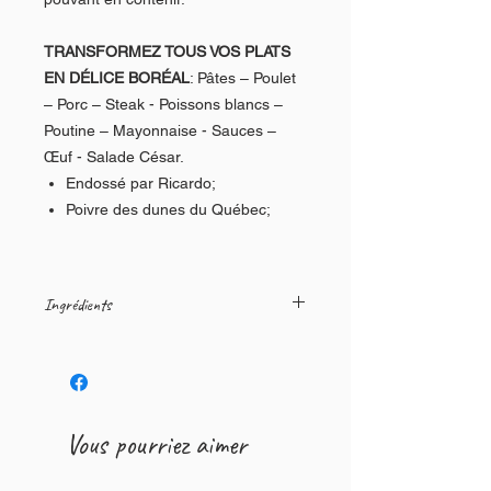
TRANSFORMEZ TOUS VOS PLATS
EN DÉLICE BORÉAL
: Pâtes – Poulet
– Porc – Steak - Poissons blancs –
Poutine – Mayonnaise - Sauces –
Œuf - Salade César.
Endossé par Ricardo;
Poivre des dunes du Québec;
Ingrédients
Bacon (porc, eau, sel, érythorbate de
sodium, nitrites de sodium), mélange
de 4 poivres, sel, sel fumé au bois
d’hickory, épices, poivre des dunes
Vous pourriez aimer
du Québec. Contient : Sulfites