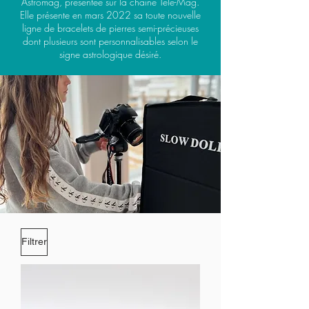
Astromag, présentée sur la chaîne Télé-Mag.
Elle présente en mars 2022 sa toute nouvelle
ligne de bracelets de pierres semi-précieuses
dont plusieurs sont personnalisables selon le
signe astrologique désiré.
Filtrer