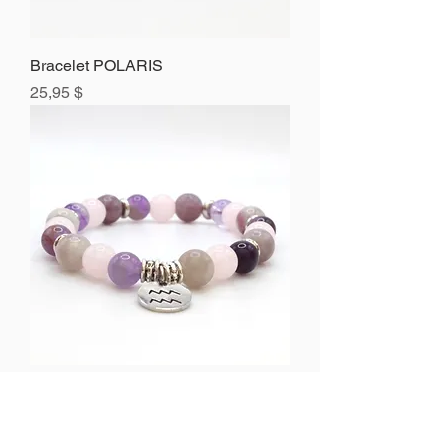
Bracelet POLARIS
Prix
25,95 $
Bracelet FELIS
Prix
25,95 $