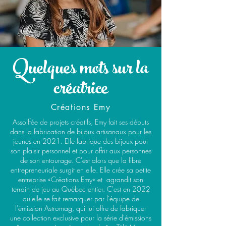
Quelques mots sur la
créatrice
Créations Emy
Assoiffée de projets créatifs, Emy fait ses débuts
dans la fabrication de bijoux artisanaux pour les
jeunes en 2021. Elle fabrique des bijoux pour
son plaisir personnel et pour offrir aux personnes
de
son entourage. C'est alors que la fibre
entrepreneuriale surgit en elle. Elle crée sa petite
entreprise «Créations Emy» et agrandit son
terrain de jeu au Québec entier. C'est en 2022
qu'elle se fait remarquer par l'équipe de
l'émission Astromag, qui lui offre de fabriquer
une collection exclusive pour la série d'émissions